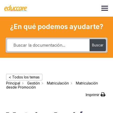
Saltar
al
contenido
¿En qué podemos ayudarte?
Buscar
< Todos los temas
Principal
Gestión
Matriculación
Matriculación
desde Promoción
Imprimir