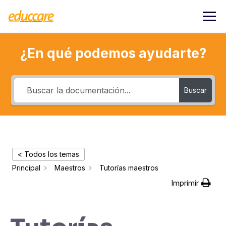
Saltar
al
contenido
¿En qué podemos ayudarte?
Buscar
< Todos los temas
Principal
Maestros
Tutorías maestros
Imprimir