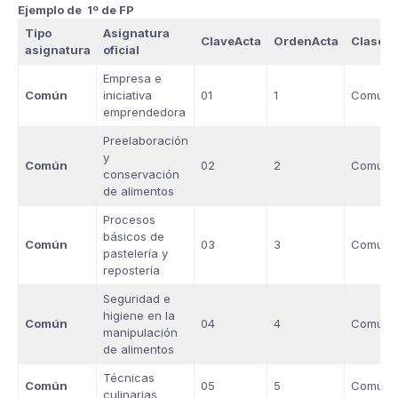
Ejemplo de 1º de FP
Tipo
Asignatura
ClaveActa
OrdenActa
Clase
asignatura
oficial
Empresa e
Común
iniciativa
01
1
Común
emprendedora
Preelaboración
y
Común
02
2
Común
conservación
de alimentos
Procesos
básicos de
Común
03
3
Común
pastelería y
repostería
Seguridad e
higiene en la
Común
04
4
Común
manipulación
de alimentos
Técnicas
Común
05
5
Común
culinarias