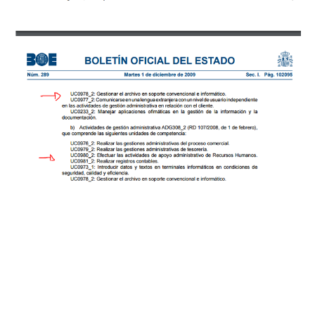
Anexo 2:
Para localizar
los códigos de CAM
sería:
En lugar de pinchar en El RD (Título) habría que buscarlo en
Currículo