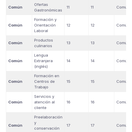
Ofertas
Común
11
11
Común
Gastronómicas
Formación y
Común
Orientación
12
12
Común
Laboral
Productos
Común
13
13
Común
culinarios
Lengua
Común
Extranjera
14
14
Común
(inglés)
Formación en
Común
Centros de
15
15
Común
Trabajo
Servicios y
Común
atención al
16
16
Común
cliente
Preelaboración
y
Común
17
17
Común
conservación