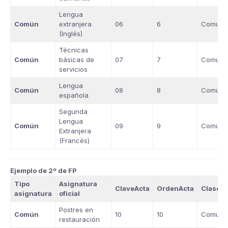
Lengua
Común
extranjera
06
6
Común
(Inglés)
Técnicas
Común
básicas de
07
7
Común
servicios
Lengua
Común
08
8
Común
española
Segunda
Lengua
Común
09
9
Común
Extranjera
(Francés)
Ejemplo de 2º de FP
Tipo
Asignatura
ClaveActa
OrdenActa
Clase
asignatura
oficial
Postres en
Común
10
10
Común
restauración