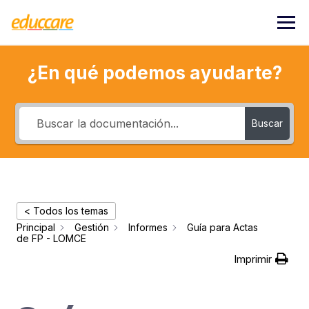
Saltar
al
contenido
¿En qué podemos ayudarte?
Buscar
< Todos los temas
Principal
Gestión
Informes
Guía para Actas
de FP - LOMCE
Imprimir