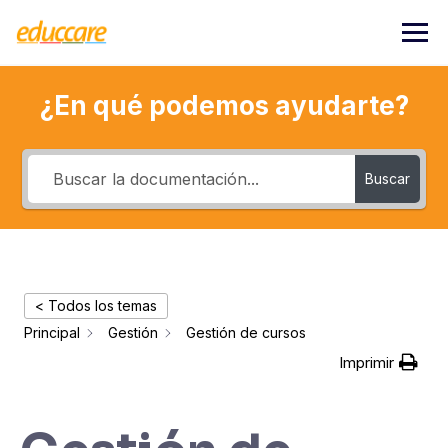
Saltar
al
contenido
¿En qué podemos ayudarte?
Buscar
< Todos los temas
Principal
Gestión
Gestión de cursos
Imprimir