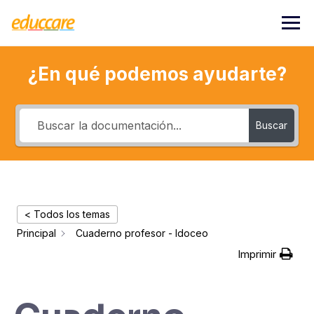
Saltar
al
contenido
¿En qué podemos ayudarte?
Buscar
< Todos los temas
Principal
Cuaderno profesor - Idoceo
Imprimir