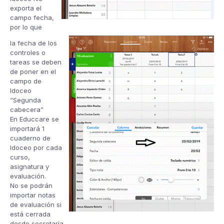
exporta el
campo fecha,
por lo que
la fecha de los
controles o
tareas se deben
de poner en el
campo de
Idoceo
“Segunda
cabecera”
En Educcare se
importará 1
cuaderno de
Idoceo por cada
curso,
asignatura y
evaluación.
No se podrán
importar notas
de evaluación si
está cerrada
desde secretaría.