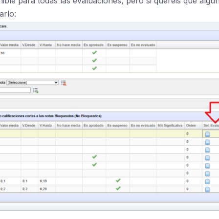
nible para todas las evaluaciones, pero si queréis que algu
arlo: