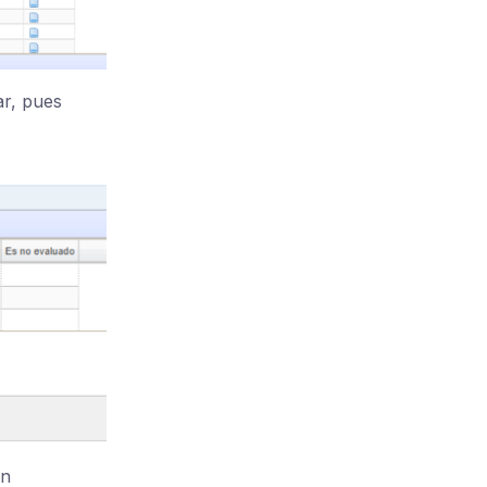
ar, pues
án