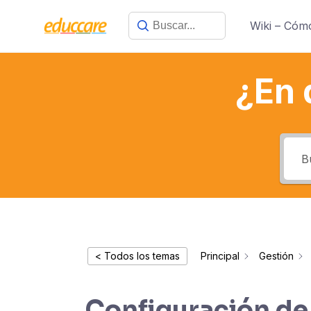
Saltar
Wiki – Cóm
al
contenido
¿En 
< Todos los temas
Principal
Gestión
Configuración de 